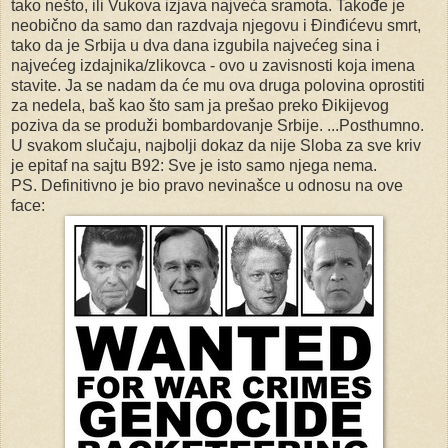
tako nešto, ili Vukova izjava najveća sramota. Takođe je
neobično da samo dan razdvaja njegovu i Đinđićevu smrt,
tako da je Srbija u dva dana izgubila najvećeg sina i
najvećeg izdajnika/zlikovca - ovo u zavisnosti koja imena
stavite. Ja se nadam da će mu ova druga polovina oprostiti
za nedela, baš kao što sam ja prešao preko Đikijevog
poziva da se produži bombardovanje Srbije. ...Posthumno.
U svakom slučaju, najbolji dokaz da nije Sloba za sve kriv
je epitaf na sajtu B92: Sve je isto samo njega nema.
PS. Definitivno je bio pravo nevinašce u odnosu na ove
face: