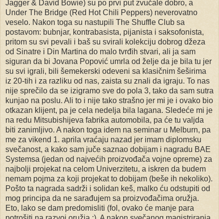
Jagger & David Bowie) su po prvi put zvučale dobro, a
Under The Bridge (Red Hot Chili Peppers) neverovatno
veselo. Nakon toga su nastupili The Shuffle Club sa
postavom: bubnjar, kontrabasista, pijanista i saksofonista,
pritom su svi pevali i baš su svirali kolekciju dobrog džeza
od Sinatre i Din Martina do malo tvrđih stvari, ali ja sam
siguran da bi Jovana Popović umrla od želje da je bila tu jer
su svi igrali, bili šemekerski odeveni sa klasičnim šeširima
iz 20-tih i za razliku od nas, zaista su znali da igraju. To nas
nije sprečilo da se izigramo sve do pola 3, tako da sam sutra
kunjao na poslu. Ali to i nije tako strašno jer mi je i ovako bio
otkazan klijent, pa je cela nedelja bila lagana. Sledeće mi je
na redu Mitsubishijeva fabrika automobila, pa će tu valjda
biti zanimljivo. A nakon toga idem na seminar u Melburn, pa
me za vikend 1. aprila vraćaju nazad jer imam diplomsku
svečanost, a kako sam juče saznao dobijam i nagradu BAE
Systemsa (jedan od najvećih proizvođača vojne opreme) za
najbolji projekat na celom Univerzitetu, a iskren da budem
nemam pojma za koji projekat to dobijam (beše ih nekoliko).
Pošto ta nagrada sadrži i solidan keš, malko ću odstupiti od
mog principa da ne sarađujem sa proizvođačima oružja.
Eto, lako se dam predomisliti (fol, ovako će manje para
potrošiti na razvoj oružja ;). A nakon svečanog magistriranja