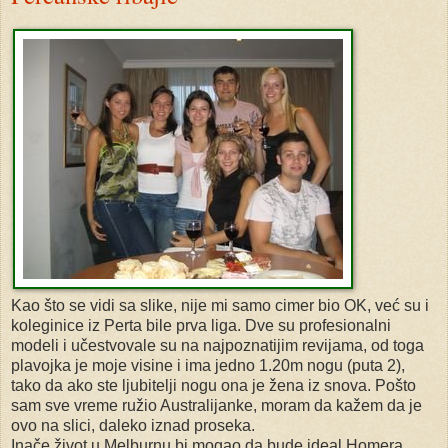
Kao što se vidi sa slike, nije mi samo cimer bio OK, već su i
koleginice iz Perta bile prva liga. Dve su profesionalni
modeli i učestvovale su na najpoznatijim revijama, od toga
plavojka je moje visine i ima jedno 1.20m nogu (puta 2),
tako da ako ste ljubitelji nogu ona je žena iz snova. Pošto
sam sve vreme ružio Australijanke, moram da kažem da je
ovo na slici, daleko iznad proseka.
Inače život u Melburnu bi mogao da bude ideal Homera