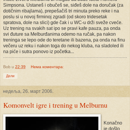
Simpsona. Ustaneš i obučeš se, siđeš dole na doručak (za
dotičnim ribajlama), prepešačiš tri minuta preko reke i na
poslu si u novoj firminoj zgradi (od skoro tridesetak
spratova, dole na slici) gde čak i u WC-u drži sveže cveće.
Uz trening na svakih sat ipo se pravi kafe pauza, pa onda
svi đuture sa Melburđanima odemo na ručak, pa nakon
treninga se lepo ode do teretane ili bazena, pa onda na finu
večeru uz reku i nakon toga do nekog kluba, na sladoled ili
na piće i sutra ponovo iz početka...
Bob
u
22:39
Нема коментара:
Дели
недеља, 26. март 2006.
Komonvelt igre i trening u Melburnu
Konačno
je došlo