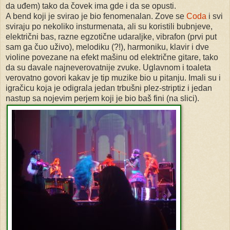
da uđem) tako da čovek ima gde i da se opusti.
A bend koji je svirao je bio fenomenalan. Zove se
Coda
i svi
sviraju po nekoliko insturmenata, ali su koristili bubnjeve,
električni bas, razne egzotične udaraljke, vibrafon (prvi put
sam ga čuo uživo), melodiku (?!), harmoniku, klavir i dve
violine povezane na efekt mašinu od električne gitare, tako
da su davale najneverovatnije zvuke. Uglavnom i toaleta
verovatno govori kakav je tip muzike bio u pitanju. Imali su i
igračicu koja je odigrala jedan trbušni plez-striptiz i jedan
nastup sa nojevim perjem koji je bio baš fini (na slici).