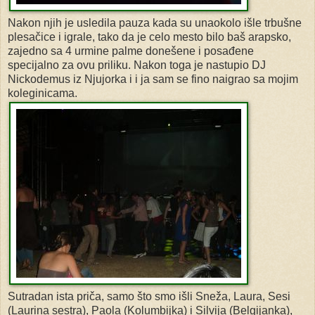
Nakon njih je usledila pauza kada su unaokolo išle trbušne
plesačice i igrale, tako da je celo mesto bilo baš arapsko,
zajedno sa 4 urmine palme donešene i posađene
specijalno za ovu priliku. Nakon toga je nastupio DJ
Nickodemus iz Njujorka i i ja sam se fino naigrao sa mojim
koleginicama.
Sutradan ista priča, samo što smo išli Sneža, Laura, Sesi
(Laurina sestra), Paola (Kolumbijka) i Silvija (Belgijanka),