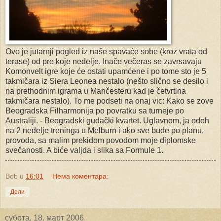
Ovo je jutarnji pogled iz naše spavaće sobe (kroz vrata od
terase) od pre koje nedelje. Inače večeras se zavrsavaju
Komonvelt igre koje će ostati upamćene i po tome sto je 5
takmičara iz Siera Leonea nestalo (nešto slično se desilo i
na prethodnim igrama u Mančesteru kad je četvrtina
takmičara nestalo). To me podseti na onaj vic: Kako se zove
Beogradska Filharmonija po povratku sa turneje po
Australiji. - Beogradski gudački kvartet. Uglavnom, ja odoh
na 2 nedelje treninga u Melburn i ako sve bude po planu,
provoda, sa malim prekidom povodom moje diplomske
svečanosti. A biće valjda i slika sa Formule 1.
Bob
u
16:01
Нема коментара:
Дели
субота, 18. март 2006.