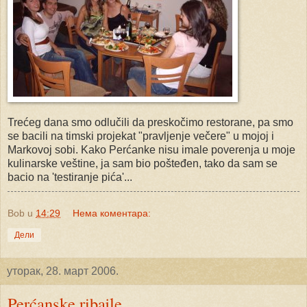
Trećeg dana smo odlučili da preskočimo restorane, pa smo
se bacili na timski projekat "pravljenje večere" u mojoj i
Markovoj sobi. Kako Perćanke nisu imale poverenja u moje
kulinarske veštine, ja sam bio pošteđen, tako da sam se
bacio na 'testiranje pića'...
Bob
u
14:29
Нема коментара:
Дели
уторак, 28. март 2006.
Perćanske ribajle