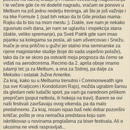
i te večere gde će mi dodeliti nagradu, vraćam se ponovo u
Melburn na još jednu nedelju treninga, ali što je još važnije i
na trke Formule 1 (sad bih rekao da bi Gile prodao mama-
Rajku da bi bio na mom mestu ;). Dakle, sve nam je nekako
zgusnuto ovih dana, jer nam se uglavila i inspekcija stana
(dakle, veliko spremanje), pa Sveti Patrik gde sam imao
pijanku sa kolegama sa posla, ali sam ušvercovao i Snežu.
Inače je ona prilično u gužvi jer stalno ima seminarske za
njene magistarske studije (koje do sada uspešno polaže),
tako da će se skoro pa ostvariti moja prognoza da ćemo se
viđati na aerodromima. Recimo da 2. aprila oboje imamo
jutarnji let: ja za Melburn, a ona za Sidnej, pa dalje za
Meksiko i ostatak Južne Amerike.
Za kraj, kako su u Melburnu trenutno i Commonwealth igre
(sa sve Kraljicom i Kondolizom Rajs), možda ugrabim šansu
da gledam neki ludački sport, pa vam ga narednom prilikom
prepričam (poput netbola, ili hokeja na travi). Barem se ovi
naši festivali završavaju ovog vikenda, pa da malo
predahnemo. Za kraj, nisam ispao baš neki dobar pozorišni
kritičar, pošto je ona nemačka predstava koju sam
iskritikovao u novinama proglašena za biser festivala. Ali o
ukusima ne vredi raspravljati...