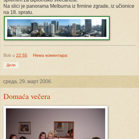
Na slici je panorama Melburna iz firmine zgrade, iz učionice
na 18. spratu.
Bob
u
22:55
Нема коментара:
Дели
среда, 29. март 2006.
Domaća večera