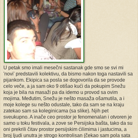
U petak smo imali mesečni sastanak gde smo se svi mi
'novi' predstavili kolektivu, da bismo nakon toga nastavili sa
pijankom. Ekipica sa posla se dogovorila da se provode
celo veče, a ja sam oko 9 otišao kući da pokupim Snežu
koja je bila na masaži pa da idemo u provod sa ovim
mojima. Međutim, Snežu je nešto masaža ošamutila, a i
moje kolege su nešto odustale, tako da sam se na kraju
zatekao sam sa koleginicama (sa slike). Njih pet
sveukupno. A inače ceo prostor je fenomenalan i otvoren je
samo u toku festivala, a zove se Persijska bašta, tako da su
oni prekrili čitav prostor persijskim ćilimima i jastucima, a
broj ljudi unutra je strogo kontrolisan (čekao sam pola sata