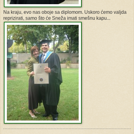
Na kraju, evo nas oboje sa diplomom. Uskoro ćemo valjda
reprizirati, samo što će Sneža imati smešnu kapu...