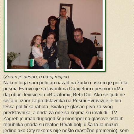
(
Zoran je desno, u crnoj majici
)
Nakon toga sam pohitao nazad na žurku i uskoro je počela
pesma Evrovizije sa favoritima Danijelom i pesmom «Ma
daj obuci levisice» i «Brazilom», Bebi Dol. Ako se ljudi ne
sećaju, izbor za predstavnika na Pesmi Evrovizije je bio
teška politička rabota. Svako je glasao prvo za svog
predstavnika, a onda za one sa kojima su imali dil. TV
Zagreb je imao dugogodišnji monopol na glasove ostalih
republika (mada su realno Hrvati bolji u ša-la-la muzici,
jedino ako City rekords nije nešto drastično promenio), sem