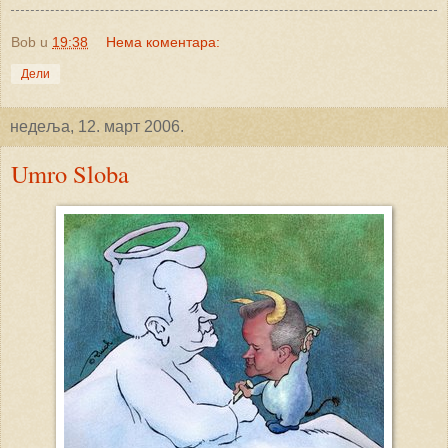
Bob
u
19:38
Нема коментара:
Дели
недеља, 12. март 2006.
Umro Sloba