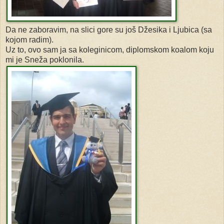
Da ne zaboravim, na slici gore su još Džesika i Ljubica (sa
kojom radim).
Uz to, ovo sam ja sa koleginicom, diplomskom koalom koju
mi je Sneža poklonila.