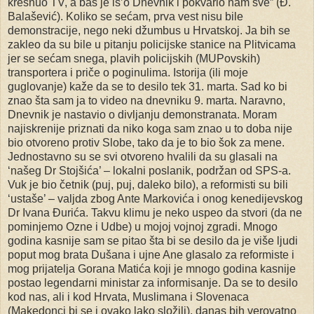
kresnuo TV, a baš je iš’o Dnevnik i pokvario nam sve” (Đ.
Balašević). Koliko se sećam, prva vest nisu bile
demonstracije, nego neki džumbus u Hrvatskoj. Ja bih se
zakleo da su bile u pitanju policijske stanice na Plitvicama
jer se sećam snega, plavih policijskih (MUPovskih)
transportera i priče o poginulima. Istorija (ili moje
guglovanje) kaže da se to desilo tek 31. marta. Sad ko bi
znao šta sam ja to video na dnevniku 9. marta. Naravno,
Dnevnik je nastavio o divljanju demonstranata. Moram
najiskrenije priznati da niko koga sam znao u to doba nije
bio otvoreno protiv Slobe, tako da je to bio šok za mene.
Jednostavno su se svi otvoreno hvalili da su glasali na
‘našeg Dr Stojšića’ – lokalni poslanik, podržan od SPS-a.
Vuk je bio četnik (puj, puj, daleko bilo), a reformisti su bili
‘ustaše’ – valjda zbog Ante Markovića i onog kenedijevskog
Dr Ivana Đurića. Takvu klimu je neko uspeo da stvori (da ne
pominjemo Ozne i Udbe) u mojoj vojnoj zgradi. Mnogo
godina kasnije sam se pitao šta bi se desilo da je više ljudi
poput mog brata Dušana i ujne Ane glasalo za reformiste i
mog prijatelja Gorana Matića koji je mnogo godina kasnije
postao legendarni ministar za informisanje. Da se to desilo
kod nas, ali i kod Hrvata, Muslimana i Slovenaca
(Makedonci bi se i ovako lako složili), danas bih verovatno