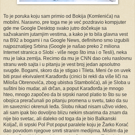
To je poruka koju sam primio od Bokija (Komlenića) na
mobilni. Naravno, pre toga me je već pozdravio kompjuter
gde me Google Desktop svako jutro dočekuje sa
sažvakanim jutarnjim vestima, a kako je to bila glavna vest
na B92 a bogami i na Google News, definitvno smo izgubili
najpoznatijeg Srbina (Google je našao preko 2 miliona
Internet stranica o Slobi - više nego što ima i o Tesli), neka
mu je laka zemlja. Recimo da mu je CNN dao celu naslovnu
stranu web sajta i u pitanju je vest broj jedan apsolutno
svugde. Bogami, skoro da je stigao i Tileta. Meni će on uvek
biti pravi ekvivalent Karađorđu (cinici bi rekli da više liči na
Miloša Obrenovića, zbog ubistva Stambolića), ali je Sloba u
suštini bio mudar, ali drčan, a poput Karađorđa je mnogo
hteo, mnogo započeo da bi srpski narod platio to što su se
obojica preračunali po pitanju promena u svetu, tako da su
im saveznici okrenuli leđa. Slobu nikad nisam uživo video,
ali sam ipak bio dovoljno blizu nekim stvarima da znam da
nije bio svetac, ali daleko od toga da je bio Balkanski
Koljač, ili srpski Pol Pot poput paralele koju je Žarko Korać
dao povodom njegove smrti stranim medijima. Mislim da je