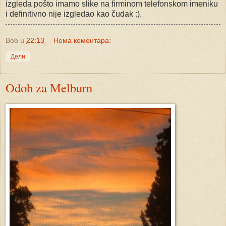
izgleda pošto imamo slike na firminom telefonskom imeniku
i definitivno nije izgledao kao čudak :).
Bob
u
22:13
Нема коментара:
Дели
Odoh za Melburn