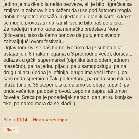
jedino je muzika bila nešto bezveze, ali je bilo i igračice sa
zmijom, a zaboravih da kažem da u se pod šatorom mogla
dobiti besplatna masaža ili gledanje u dlan ili karte. A kako
se moglo provozati i na kamili sve je bilo baš persijsko.
Za nedelju imamo karte za nemačku predstavu Nora
(titlovana), tako da ćemo ponovo da putujemo svetom
zahvaljujući ovom festivalu.
Uglavnom živi se baš burno. Recimo da je subota bila
ustajanje u 8 (nakon leganja u 3 prethodno veče), doručak,
odlazak u grčki supermarket (otprilike tamo odem jednom
mesečno), pa na jednu pijacu, pa u samoposlugu, pa na
drugu pijacu (jedna je jeftinija, druga ima veći izbor ;), pa
sam onda spremio ručak, pa teretana, pa onda smo išli na
plažu (bilo je 35 stepeni, tako da smo se oboje kupali), pa
onda večerica, pa opet provod. Lepo na papiru, ali umori
čoveka. Sreća pa je ponedeljak neradni dan jer su konjske
trke, pa narod mora da se kladi :).
Bob
u
10:14
Нема коментара:
Дели