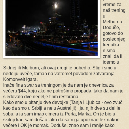
vreme za
naš trening
u
Melburnu.
Doduše,
gotovo do
poslednjeg
trenutka
nismo
znali da li
idemo u
Sidnej ili Melburn, ali ovaj drugi je pobedio. Stigli smo u
nedelju uveče, taman na vatromet povodom zatvaranja
Komonvelt igara.
Inače fina stvar sa treningom je da nam je dnevnica za
večeru $44, koju ako ne potrošimo propada, tako da nam je
sledovalo dve nedelje finih restorana.
Kako smo u pitanju dve devojke (Tanja i Ljubica - ovo zvuči
kao da smo u Srbiji a ne u Australiji) i ja, njih dve su delile
sobu, a ja sam imao cimera iz Perta, Marka. On je bio u
skitnji kad sam došao tako da sam ga upoznao tek nakon
večere i OK je momak. Doduše, znao sam i ranije kako