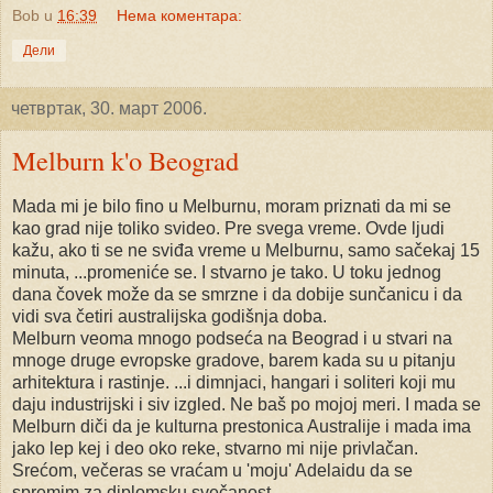
Bob
u
16:39
Нема коментара:
Дели
четвртак, 30. март 2006.
Melburn k'o Beograd
Mada mi je bilo fino u Melburnu, moram priznati da mi se
kao grad nije toliko svideo. Pre svega vreme. Ovde ljudi
kažu, ako ti se ne sviđa vreme u Melburnu, samo sačekaj 15
minuta, ...promeniće se. I stvarno je tako. U toku jednog
dana čovek može da se smrzne i da dobije sunčanicu i da
vidi sva četiri australijska godišnja doba.
Melburn veoma mnogo podseća na Beograd i u stvari na
mnoge druge evropske gradove, barem kada su u pitanju
arhitektura i rastinje. ...i dimnjaci, hangari i soliteri koji mu
daju industrijski i siv izgled. Ne baš po mojoj meri. I mada se
Melburn diči da je kulturna prestonica Australije i mada ima
jako lep kej i deo oko reke, stvarno mi nije privlačan.
Srećom, večeras se vraćam u 'moju' Adelaidu da se
spremim za diplomsku svečanost.