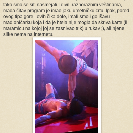
tako smo se siti nasmejali i divili raznoraznim veštinama,
mada čitav program je imao jaku umetničku crtu. Ipak, pored
ovog tipa gore i ovih čika dole, imali smo i golišavu
mađioničarku koja i da je htela nije mogla da skriva karte (ili
maramicu na kojoj joj se zasnivao trik) u rukav ;), ali njene
slike nema na Internetu.