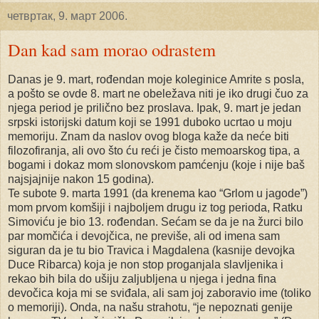
четвртак, 9. март 2006.
Dan kad sam morao odrastem
Danas je 9. mart, rođendan moje koleginice Amrite s posla,
a pošto se ovde 8. mart ne obeležava niti je iko drugi čuo za
njega period je prilično bez proslava. Ipak, 9. mart je jedan
srpski istorijski datum koji se 1991 duboko ucrtao u moju
memoriju. Znam da naslov ovog bloga kaže da neće biti
filozofiranja, ali ovo što ću reći je čisto memoarskog tipa, a
bogami i dokaz mom slonovskom pamćenju (koje i nije baš
najsjajnije nakon 15 godina).
Te subote 9. marta 1991 (da krenema kao “Grlom u jagode”)
mom prvom komšiji i najboljem drugu iz tog perioda, Ratku
Simoviću je bio 13. rođendan. Sećam se da je na žurci bilo
par momčića i devojčica, ne previše, ali od imena sam
siguran da je tu bio Travica i Magdalena (kasnije devojka
Duce Ribarca) koja je non stop proganjala slavljenika i
rekao bih bila do ušiju zaljubljena u njega i jedna fina
devočica koja mi se sviđala, ali sam joj zaboravio ime (toliko
o memoriji). Onda, na našu strahotu, “je nepoznati genije