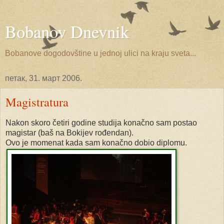
Bobanov Dnevnik
Bobanove dogodovštine u jednoj ulici na kraju sveta...
петак, 31. март 2006.
Magistratura
Nakon skoro četiri godine studija konačno sam postao
magistar (baš na Bokijev rođendan).
Ovo je momenat kada sam konačno dobio diplomu.