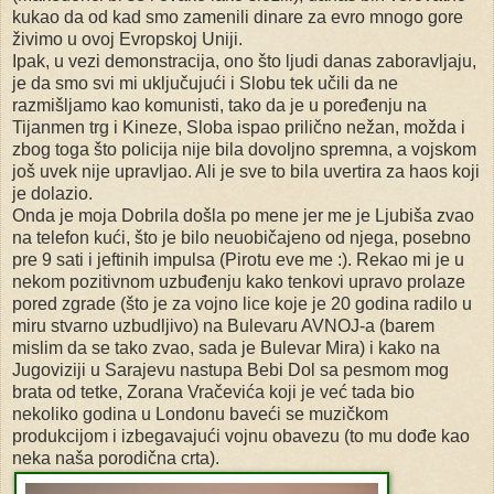
kukao da od kad smo zamenili dinare za evro mnogo gore
živimo u ovoj Evropskoj Uniji.
Ipak, u vezi demonstracija, ono što ljudi danas zaboravljaju,
je da smo svi mi uključujući i Slobu tek učili da ne
razmišljamo kao komunisti, tako da je u poređenju na
Tijanmen trg i Kineze, Sloba ispao prilično nežan, možda i
zbog toga što policija nije bila dovoljno spremna, a vojskom
još uvek nije upravljao. Ali je sve to bila uvertira za haos koji
je dolazio.
Onda je moja Dobrila došla po mene jer me je Ljubiša zvao
na telefon kući, što je bilo neuobičajeno od njega, posebno
pre 9 sati i jeftinih impulsa (Pirotu eve me :). Rekao mi je u
nekom pozitivnom uzbuđenju kako tenkovi upravo prolaze
pored zgrade (što je za vojno lice koje je 20 godina radilo u
miru stvarno uzbudljivo) na Bulevaru AVNOJ-a (barem
mislim da se tako zvao, sada je Bulevar Mira) i kako na
Jugoviziji u Sarajevu nastupa Bebi Dol sa pesmom mog
brata od tetke, Zorana Vračevića koji je već tada bio
nekoliko godina u Londonu baveći se muzičkom
produkcijom i izbegavajući vojnu obavezu (to mu dođe kao
neka naša porodična crta).