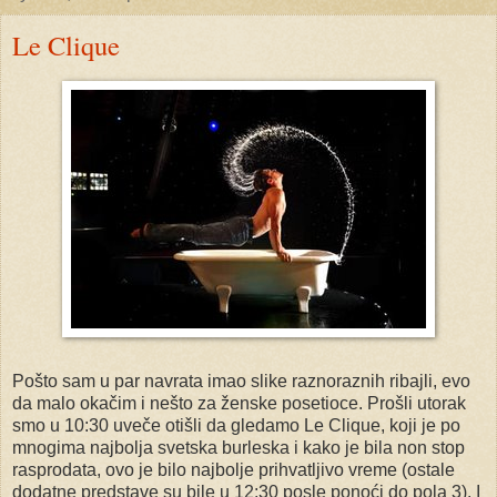
Le Clique
Pošto sam u par navrata imao slike raznoraznih ribajli, evo
da malo okačim i nešto za ženske posetioce. Prošli utorak
smo u 10:30 uveče otišli da gledamo Le Clique, koji je po
mnogima najbolja svetska burleska i kako je bila non stop
rasprodata, ovo je bilo najbolje prihvatljivo vreme (ostale
dodatne predstave su bile u 12:30 posle ponoći do pola 3). I