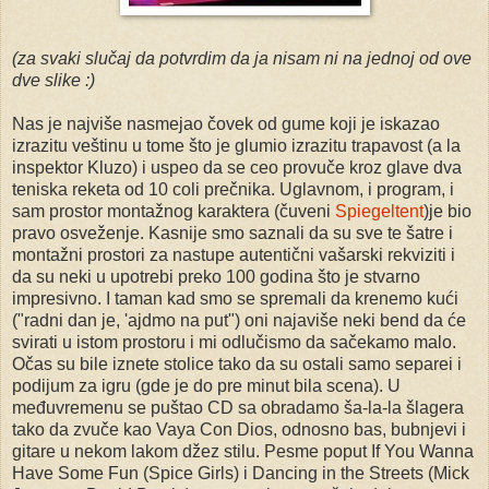
(za svaki slučaj da potvrdim da ja nisam ni na jednoj od ove
dve slike :)
Nas je najviše nasmejao čovek od gume koji je iskazao
izrazitu veštinu u tome što je glumio izrazitu trapavost (a la
inspektor Kluzo) i uspeo da se ceo provuče kroz glave dva
teniska reketa od 10 coli prečnika. Uglavnom, i program, i
sam prostor montažnog karaktera (čuveni
Spiegeltent
)je bio
pravo osveženje. Kasnije smo saznali da su sve te šatre i
montažni prostori za nastupe autentični vašarski rekviziti i
da su neki u upotrebi preko 100 godina što je stvarno
impresivno. I taman kad smo se spremali da krenemo kući
("radni dan je, 'ajdmo na put") oni najaviše neki bend da će
svirati u istom prostoru i mi odlučismo da sačekamo malo.
Očas su bile iznete stolice tako da su ostali samo separei i
podijum za igru (gde je do pre minut bila scena). U
međuvremenu se puštao CD sa obradamo ša-la-la šlagera
tako da zvuče kao Vaya Con Dios, odnosno bas, bubnjevi i
gitare u nekom lakom džez stilu. Pesme poput If You Wanna
Have Some Fun (Spice Girls) i Dancing in the Streets (Mick