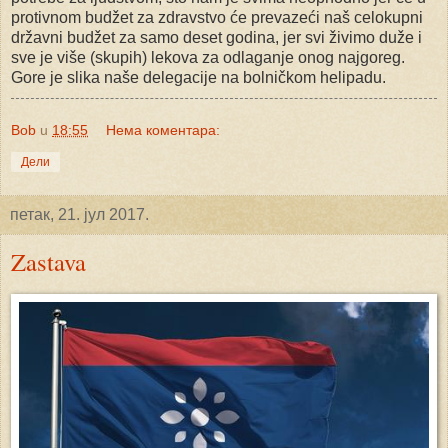
protivnom budžet za zdravstvo će prevazeći naš celokupni
državni budžet za samo deset godina, jer svi živimo duže i
sve je više (skupih) lekova za odlaganje onog najgoreg.
Gore je slika naše delegacije na bolničkom helipadu.
Bob
u
18:55
Нема коментара:
Дели
петак, 21. јул 2017.
Zastava