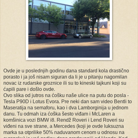
Ovde je u poslednjih godinu dana standard kola drastično
porasto i ja još nisam siguran da li je u pitanju nagomilan
novac iz rudarske groznice ili su to kineski tajkuni koji su
ćapili pare i došlo ovde.
Ovo slika od jutros na ćošku naše ulice na putu do posla -
Tesla P90D i Lotus Evora. Pre neki dan sam video Bentli to
Maseratija na semaforu, kao i dva Lamborginija u jednom
danu. Tu odmah iza ćoška šesto viđam i McLaren a
komšinica vozi BMW i8. Rendž Roveri i Lend Roveri su
viđeni na sve strane, a Mercedes (koji je ovde luksuzna
marka sa otprilike 50% naduvanom cenom u odnosu na