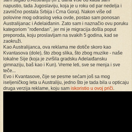
napustio, tada Jugoslaviju, koja je u roku od par nedelja i
zavnično postala Srbija i Crna Gora). Nakon više od
polovine mog odraslog veka ovde, postao sam ponosan
Australijanac i Adelaiđanin. Zato sam i naznačio ovu poruku
kategoriom "rođendan", jer mi je migracija došla poput
preporoda, koju proslavljam na svakih 5 godina, kad se
zaokruži.
Kao Australijanca, ova reklama me dotiče skoro kao
Kvantasova (dole), što zbog slika, što zbog muzike - naše
lokalne Sije (koja je zvršila gradsku Adelaiđansku
gimnaziju, baš kao i Kun). Vreme leti, sve se menja i sve
teče...
Evo i Kvantasove, čije se pesme sećam još sa mog
iseljeničkog leta u Australiju, jedno što je tada bila u opticaju
druga verzija reklame, koju sam
iskoristio u ovoj priči
.