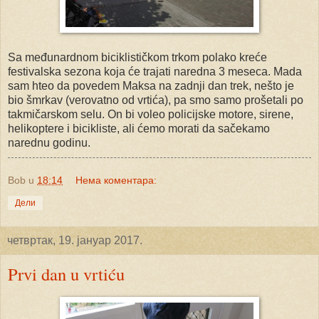
Sa međunardnom biciklističkom trkom polako kreće
festivalska sezona koja će trajati naredna 3 meseca. Mada
sam hteo da povedem Maksa na zadnji dan trek, nešto je
bio šmrkav (verovatno od vrtića), pa smo samo prošetali po
takmičarskom selu. On bi voleo policijske motore, sirene,
helikoptere i bicikliste, ali ćemo morati da sačekamo
narednu godinu.
Bob
u
18:14
Нема коментара:
Дели
четвртак, 19. јануар 2017.
Prvi dan u vrtiću