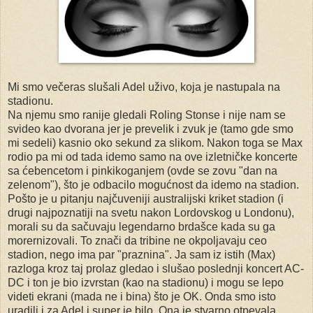
Mi smo večeras slušali Adel uživo, koja je nastupala na
stadionu.
Na njemu smo ranije gledali Roling Stonse i nije nam se
svideo kao dvorana jer je prevelik i zvuk je (tamo gde smo
mi sedeli) kasnio oko sekund za slikom. Nakon toga se Max
rodio pa mi od tada idemo samo na ove izletničke koncerte
sa ćebencetom i pinkikoganjem (ovde se zovu "dan na
zelenom"), što je odbacilo mogućnost da idemo na stadion.
Pošto je u pitanju najčuveniji australijski kriket stadion (i
drugi najpoznatiji na svetu nakon Lordovskog u Londonu),
morali su da sačuvaju legendarno brdašce kada su ga
morernizovali. To znači da tribine ne okpoljavaju ceo
stadion, nego ima par "praznina". Ja sam iz istih (Max)
razloga kroz taj prolaz gledao i slušao poslednji koncert AC-
DC i ton je bio izvrstan (kao na stadionu) i mogu se lepo
videti ekrani (mada ne i bina) što je OK. Onda smo isto
uradili i za Adel i super je bilo. Ona je stvarno otpevala