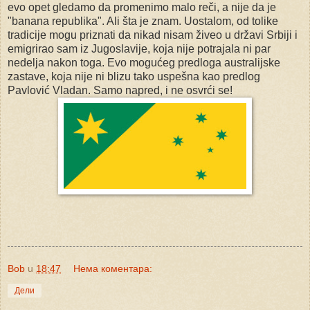
evo opet gledamo da promenimo malo reči, a nije da je
"banana republika". Ali šta je znam. Uostalom, od tolike
tradicije mogu priznati da nikad nisam živeo u državi Srbiji i
emigrirao sam iz Jugoslavije, koja nije potrajala ni par
nedelja nakon toga. Evo mogućeg predloga australijske
zastave, koja nije ni blizu tako uspešna kao predlog
Pavlović Vladan. Samo napred, i ne osvrći se!
Bob
u
18:47
Нема коментара:
Дели