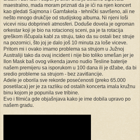
maestralno, mada moram priznati da je ići na njen koncert
kao gledati Sajmona i Garnfakela - tehnički savršeno, ali ne
nešto mnogo drukčije od studijskog albuma. Ni njeni loši
vicevi nisu dobprineli atmosferi. Doduše dovela je ogroman
orkestar koji je bio na rotacionoj sceni, pa je ta rotacija
greškom iščupala kabl za struju, tako da su ostali bez struje
na pozornici, što joj je dalo još 10 minuta za loše viceve.
Pritom mi i ovako imamo problema sa strujom u Južnoj
Australiji tako da ovaj incident i nije bio toliko smešan jer je
Ilon Mask baš ovog vikenda javno nudio Tesline baterije
našem premijeru sa isporukom u 100 dana ili je džabe, da bi
sredio probleme sa strujom - bez zavitlancije.
Adele je oborila sve rekorde posećenosti (preko 65.000
posetilaca) jer je za razliku od ostalih koncerta imala kružnu
binu kojom je popunila sve tribine.
Evo i filmića gde objašnjava kako je ime dobila upravo po
našem gradu.