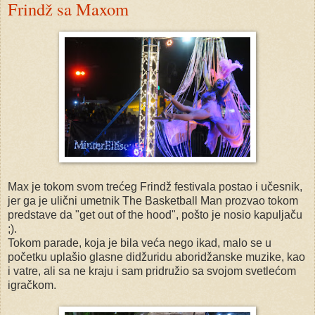
Frindž sa Maxom
Max je tokom svom trećeg Frindž festivala postao i učesnik,
jer ga je ulični umetnik The Basketball Man prozvao tokom
predstave da "get out of the hood", pošto je nosio kapuljaču
;).
Tokom parade, koja je bila veća nego ikad, malo se u
početku uplašio glasne didžuridu aboridžanske muzike, kao
i vatre, ali sa ne kraju i sam pridružio sa svojom svetlećom
igračkom.