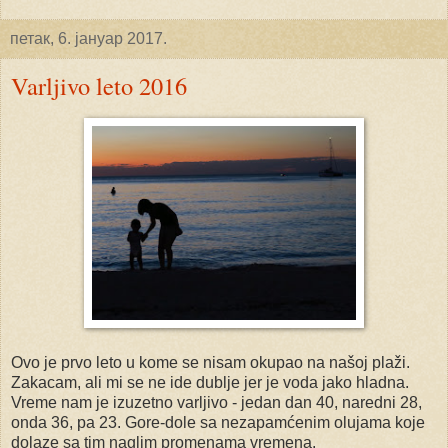
петак, 6. јануар 2017.
Varljivo leto 2016
Ovo je prvo leto u kome se nisam okupao na našoj plaži.
Zakacam, ali mi se ne ide dublje jer je voda jako hladna.
Vreme nam je izuzetno varljivo - jedan dan 40, naredni 28,
onda 36, pa 23. Gore-dole sa nezapamćenim olujama koje
dolaze sa tim naglim promenama vremena.