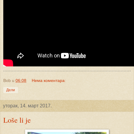
Bob
u
06:08
Нема коментара:
Дели
уторак, 14. март 2017.
Loše li je