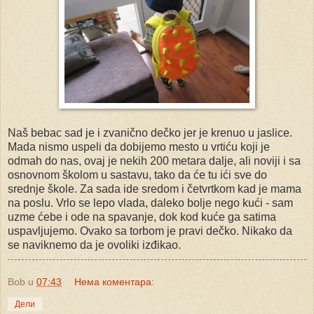
Naš bebac sad je i zvanično dečko jer je krenuo u jaslice.
Mada nismo uspeli da dobijemo mesto u vrtiću koji je
odmah do nas, ovaj je nekih 200 metara dalje, ali noviji i sa
osnovnom školom u sastavu, tako da će tu ići sve do
srednje škole. Za sada ide sredom i četvrtkom kad je mama
na poslu. Vrlo se lepo vlada, daleko bolje nego kući - sam
uzme ćebe i ode na spavanje, dok kod kuće ga satima
uspavljujemo. Ovako sa torbom je pravi dečko. Nikako da
se naviknemo da je ovoliki izđikao.
Bob
u
07:43
Нема коментара:
Дели