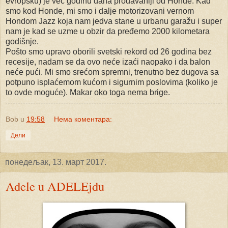
evropsku) je već godinu dana prodavaniji od Honde. Kad
smo kod Honde, mi smo i dalje motorizovani vernom
Hondom Jazz koja nam jedva stane u urbanu garažu i super
nam je kad se uzme u obzir da pređemo 2000 kilometara
godišnje.
Pošto smo upravo oborili svetski rekord od 26 godina bez
recesije, nadam se da ovo neće izaći naopako i da balon
neće pući. Mi smo srećom spremni, trenutno bez dugova sa
potpuno isplaćemom kućom i sigurnim poslovima (koliko je
to ovde moguće). Makar oko toga nema brige.
Bob
u
19:58
Нема коментара:
Дели
понедељак, 13. март 2017.
Adele u ADELEjdu