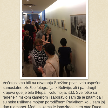
Večeras smo bili na otvaranju Snežine prve i vrlo uspešne
samostalne izložbe fotografija iz Bolivije, ali i par drugih
krajeva gde je bila (Nepal, Kolumbija, itd.). Sve fotke su
rađene filmskom kamerom i zaboravio sam da je pitam da l'
su neke uslikane mojom porodičnom Praktikom koju sam joj
dao u amanet. Među slikama je ispozirao i njen otac Duca,