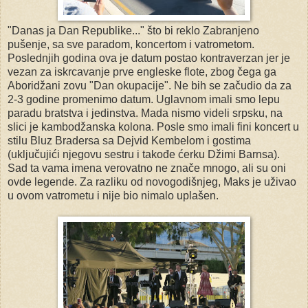
"Danas ja Dan Republike..." što bi reklo Zabranjeno
pušenje, sa sve paradom, koncertom i vatrometom.
Poslednjih godina ova je datum postao kontraverzan jer je
vezan za iskrcavanje prve engleske flote, zbog čega ga
Aboridžani zovu "Dan okupacije". Ne bih se začudio da za
2-3 godine promenimo datum. Uglavnom imali smo lepu
paradu bratstva i jedinstva. Mada nismo videli srpsku, na
slici je kambodžanska kolona. Posle smo imali fini koncert u
stilu Bluz Bradersa sa Dejvid Kembelom i gostima
(uključujići njegovu sestru i takođe ćerku Džimi Barnsa).
Sad ta vama imena verovatno ne znače mnogo, ali su oni
ovde legende. Za razliku od novogodišnjeg, Maks je uživao
u ovom vatrometu i nije bio nimalo uplašen.