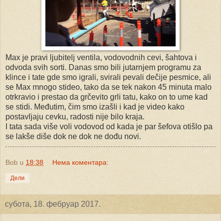
Max je pravi ljubitelj ventila, vodovodnih cevi, šahtova i
odvoda svih sorti. Danas smo bili jutarnjem programu za
klince i tate gde smo igrali, svirali pevali dečije pesmice, ali
se Max mnogo stideo, tako da se tek nakon 45 minuta malo
otrkravio i prestao da grčevito grli tatu, kako on to ume kad
se stidi. Međutim, čim smo izašli i kad je video kako
postavljaju cevku, radosti nije bilo kraja.
I tata sada više voli vodovod od kada je par šefova otišlo pa
se lakše diše dok ne dok ne dođu novi.
Bob
u
18:38
Нема коментара:
Дели
субота, 18. фебруар 2017.