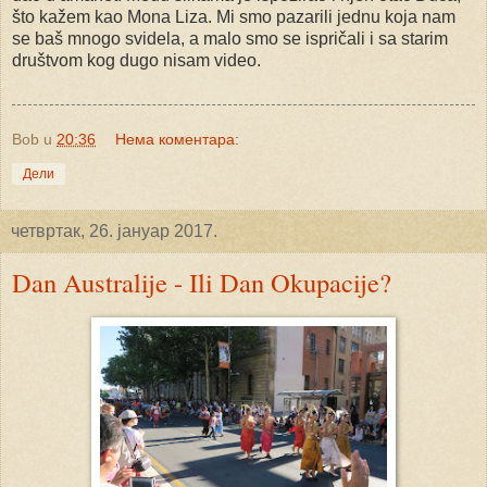
što kažem kao Mona Liza. Mi smo pazarili jednu koja nam
se baš mnogo svidela, a malo smo se ispričali i sa starim
društvom kog dugo nisam video.
Bob
u
20:36
Нема коментара:
Дели
четвртак, 26. јануар 2017.
Dan Australije - Ili Dan Okupacije?