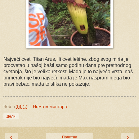
Najveći cvet, Titan Arus, ili cvet lešine. zbog svog miria je
procvetao u našoj bašti samo godinu dana pre prethodnog
cvetanja, što je velika retkost. Mada je to najveća vrsta, naš
primerak nije bio najveći, mada je Max naspram njega bio
pravi bebac, mada to slika ne pokazuje.
Bob
u
18:47
Нема коментара:
Дели
‹
›
Почетна