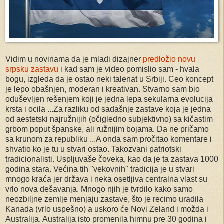
Vidim u novinama da je mladi dizajner
predložio novu
srpsku zastavu
i kad sam je video pomislio sam - hvala
bogu, izgleda da je ostao neki talenat u Srbiji. Ceo koncept
je lepo obašnjen, moderan i kreativan. Stvarno sam bio
oduševljen rešenjem koji je jedna lepa sekularna evolucija
krsta i ocila ...Za razliku od sadašnje zastave koja je jedna
od aestetski najružnijih (očigledno subjektivno) sa kičastim
grbom poput španske, ali ružnijim bojama. Da ne pričamo
sa krunom za republiku ...A onda sam pročitao komentare i
shvatio ko je tu u stvari ostao. Takozvani patriotski
tradicionalisti. Uspljuvaše čoveka, kao da je ta zastava 1000
godina stara. Većina tih "vekovnih" tradicija je u stvari
mnogo kraća jer država i neka osetljiva centralna vlast su
vrlo nova dešavanja. Mnogo njih je tvrdilo kako samo
neozbiljne zemlje menjaju zastave, što je recimo uradila
Kanada (vrlo uspešno) a uskoro će Novi Zeland i možda i
Australija. Australija isto promenila himnu pre 30 godina i