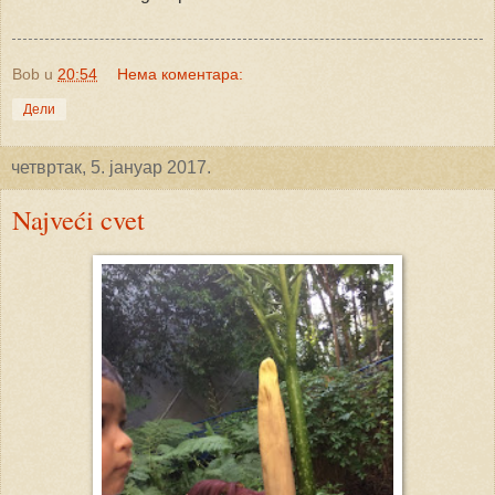
Bob
u
20:54
Нема коментара:
Дели
четвртак, 5. јануар 2017.
Najveći cvet