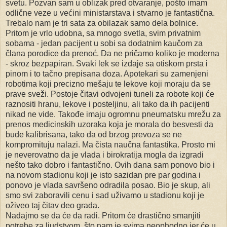
svetu. Pozvan sam u oblizak pred otvaranje, pošto imam
odlične veze u većini ministarstava i stvarno je fantastična.
Trebalo nam je tri sata za obilazak samo dela bolnice.
Pritom je vrlo udobna, sa mnogo svetla, svim privatnim
sobama - jedan pacijent u sobi sa dodatnim kaučom za
člana porodice da prenoć. Da ne pričamo koliko je moderna
- skroz bezpapiran. Svaki lek se izdaje sa otiskom prsta i
pinom i to tačno prepisana doza. Apotekari su zamenjeni
robotima koji precizno mešaju te lekove koji moraju da se
prave sveži. Postoje čitavi odvojeni tuneli za robote koji će
raznositi hranu, lekove i posteljinu, ali tako da ih pacijenti
nikad ne vide. Takođe imaju ogromnu pneumatsku mrežu za
prenos medicinskih uzoraka koja je morala do besvesti da
bude kalibrisana, tako da od brzog prevoza se ne
kompromituju nalazi. Ma čista naučna fantastika. Prosto mi
je neverovatno da je vlada i birokratija mogla da izgradi
nešto tako dobro i fantastično. Ovih dana sam ponovo bio i
na novom stadionu koji je isto sazidan pre par godina i
ponovo je vlada savršeno odradila posao. Bio je skup, ali
smo svi zaboravili cenu i sad uživamo u stadionu koji je
oživeo taj čitav deo grada.
Nadajmo se da će da radi. Pritom će drastično smanjiti
potrebe za ljudstvom, što nam je svima neophodno jer će u