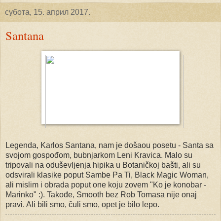
субота, 15. април 2017.
Santana
Legenda, Karlos Santana, nam je došaou posetu - Santa sa
svojom gospođom, bubnjarkom Leni Kravica. Malo su
tripovali na oduševljenja hipika u Botaničkoj bašti, ali su
odsvirali klasike poput Sambe Pa Ti, Black Magic Woman,
ali mislim i obrada poput one koju zovem "Ko je konobar -
Marinko" :). Takođe, Smooth bez Rob Tomasa nije onaj
pravi. Ali bili smo, čuli smo, opet je bilo lepo.