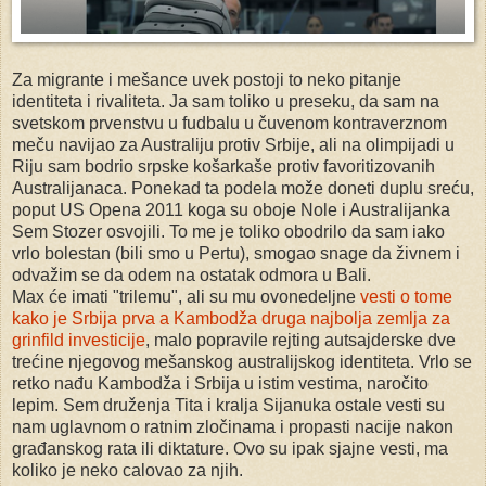
Za migrante i mešance uvek postoji to neko pitanje
identiteta i rivaliteta. Ja sam toliko u preseku, da sam na
svetskom prvenstvu u fudbalu u čuvenom kontraverznom
meču navijao za Australiju protiv Srbije, ali na olimpijadi u
Riju sam bodrio srpske košarkaše protiv favoritizovanih
Australijanaca. Ponekad ta podela može doneti duplu sreću,
poput US Opena 2011 koga su oboje Nole i Australijanka
Sem Stozer osvojili. To me je toliko obodrilo da sam iako
vrlo bolestan (bili smo u Pertu), smogao snage da živnem i
odvažim se da odem na ostatak odmora u Bali.
Max će imati "trilemu", ali su mu ovonedeljne
vesti o tome
kako je Srbija prva a Kambodža druga najbolja zemlja za
grinfild investicije
, malo popravile rejting autsajderske dve
trećine njegovog mešanskog australijskog identiteta. Vrlo se
retko nađu Kambodža i Srbija u istim vestima, naročito
lepim. Sem druženja Tita i kralja Sijanuka ostale vesti su
nam uglavnom o ratnim zločinama i propasti nacije nakon
građanskog rata ili diktature. Ovo su ipak sjajne vesti, ma
koliko je neko calovao za njih.