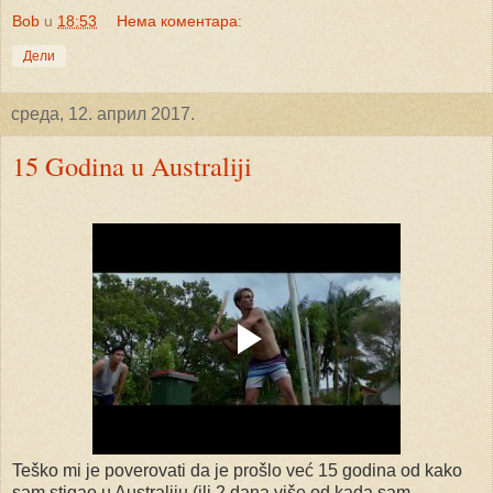
Bob
u
18:53
Нема коментара:
Дели
среда, 12. април 2017.
15 Godina u Australiji
Teško mi je poverovati da je prošlo već 15 godina od kako
sam stigao u Australiju (ili 2 dana više od kada sam