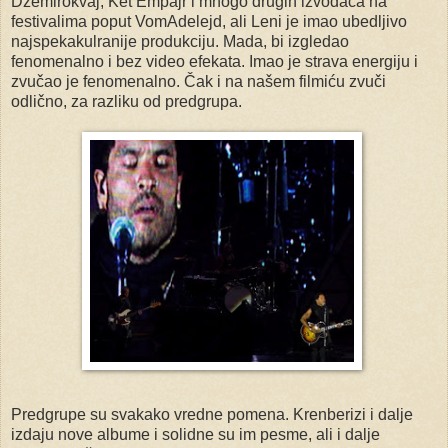
Džemirokvaj, Ket Empajr i mnogo drugih izvođača na
festivalima poput VomAdelejd, ali Leni je imao ubedljivo
najspekakulranije produkciju. Mada, bi izgledao
fenomenalno i bez video efekata. Imao je strava energiju i
zvučao je fenomenalno. Čak i na našem filmiću zvuči
odlično, za razliku od predgrupa.
Predgrupe su svakako vredne pomena. Krenberizi i dalje
izdaju nove albume i solidne su im pesme, ali i dalje