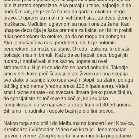
bile izuzetno neprecizne. Ako pucaju u tebe, najbolje je da
budeš miran, jer je veća šansa da gađa u okolinu, nego
pravo. U opremi su imali i tri veličine lisica: za decu, žene i
muškarce. Međutim, uglavnom su nosili one za žene. Kad
uhapse decu čija je šaka premala za lisice, oni bi im prebili
ruku pendrekom da otekne, pa da ne mogu da pobegnu.
Ako je mušarčeva ruka predebela, oni bi je polomili
pendrekom, da može da stane. O redu i zakonu, ti robijaši-
policajci nisu ni brinuli. Kažu da su hapsili decu bogatijih
rudara, i naplaćivali silne kazne, uopste su oveli
strahovladu. Nije ni chudo što se narod pobunio. Takodje
smo videli kako prečišćavaju zlato živom (jer ona skuplja
svo zlato, a kasnije lako isparava) i istopili su zlatnu polugu
od 3kg pred nama (vrednu preko 120 hiljada evra). Videli
smo i razne zanate - od svećara, limara (kako prave činije),
do specijaliste za točkove za kočije, koji su jako
komplikovani da se naprave, ali zato traju od 30-50 godina.
Bili smo i u rudniku i uopste bash je bio fini provod.
Nakon toga smo otišli do Melburna na koncert Leni Kravica,
Krenberiza i Vulfmader. Video sve kazuje - fenomenalan
provod i vreme. Zbog koncerta nismo mogli da pogledamo