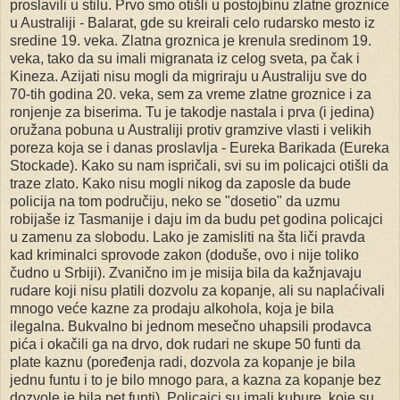
proslavili u stilu. Prvo smo otišli u postojbinu zlatne groznice
u Australiji - Balarat, gde su kreirali celo rudarsko mesto iz
sredine 19. veka. Zlatna groznica je krenula sredinom 19.
veka, tako da su imali migranata iz celog sveta, pa čak i
Kineza. Azijati nisu mogli da migriraju u Australiju sve do
70-tih godina 20. veka, sem za vreme zlatne groznice i za
ronjenje za biserima. Tu je takodje nastala i prva (i jedina)
oružana pobuna u Australiji protiv gramzive vlasti i velikih
poreza koja se i danas proslavlja - Eureka Barikada (Eureka
Stockade). Kako su nam ispričali, svi su im policajci otišli da
traze zlato. Kako nisu mogli nikog da zaposle da bude
policija na tom područiju, neko se "dosetio" da uzmu
robijaše iz Tasmanije i daju im da budu pet godina policajci
u zamenu za slobodu. Lako je zamisliti na šta liči pravda
kad kriminalci sprovode zakon (doduše, ovo i nije toliko
čudno u Srbiji). Zvanično im je misija bila da kažnjavaju
rudare koji nisu platili dozvolu za kopanje, ali su naplaćivali
mnogo veće kazne za prodaju alkohola, koja je bila
ilegalna. Bukvalno bi jednom mesečno uhapsili prodavca
pića i okačili ga na drvo, dok rudari ne skupe 50 funti da
plate kaznu (poređenja radi, dozvola za kopanje je bila
jednu funtu i to je bilo mnogo para, a kazna za kopanje bez
dozvole je bila pet funti). Policajci su imali kubure, koje su