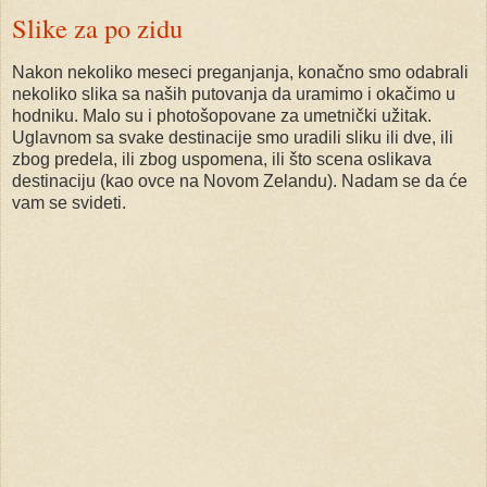
Slike za po zidu
Nakon nekoliko meseci preganjanja, konačno smo odabrali
nekoliko slika sa naših putovanja da uramimo i okačimo u
hodniku. Malo su i photošopovane za umetnički užitak.
Uglavnom sa svake destinacije smo uradili sliku ili dve, ili
zbog predela, ili zbog uspomena, ili što scena oslikava
destinaciju (kao ovce na Novom Zelandu). Nadam se da će
vam se svideti.