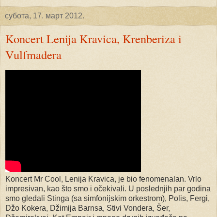
субота, 17. март 2012.
Koncert Lenija Kravica, Krenberiza i
Vulfmadera
Koncert Mr Cool, Lenija Kravica, je bio fenomenalan. Vrlo
impresivan, kao što smo i očekivali. U poslednjih par godina
smo gledali Stinga (sa simfonijskim orkestrom), Polis, Fergi,
Džo Kokera, Džimija Barnsa, Stivi Vondera, Šer,