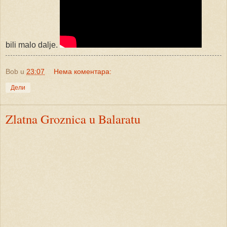
bili malo dalje.
Bob
u
23:07
Нема коментара:
Дели
Zlatna Groznica u Balaratu