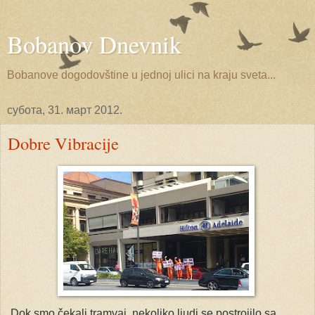
Bobanov Dnevnik
Bobanove dogodovštine u jednoj ulici na kraju sveta...
субота, 31. март 2012.
Dobre Vibracije
Dok smo čekali tramvaj, nekoliko ljudi se postrojilo sa