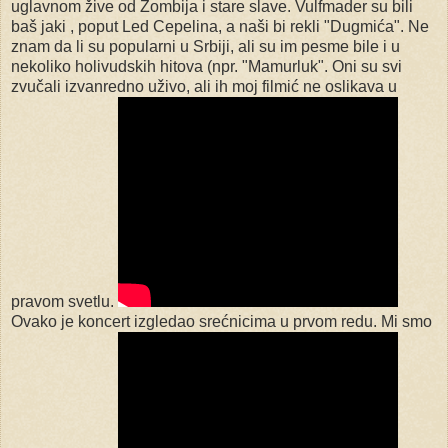
uglavnom žive od Zombija i stare slave. Vulfmader su bili
baš jaki , poput Led Cepelina, a naši bi rekli "Dugmića". Ne
znam da li su popularni u Srbiji, ali su im pesme bile i u
nekoliko holivudskih hitova (npr. "Mamurluk". Oni su svi
zvučali izvanredno uživo, ali ih moj filmić ne oslikava u
pravom svetlu.
Ovako je koncert izgledao srećnicima u prvom redu. Mi smo