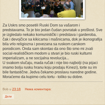
Za Uskrs smo posetili Ruski Dom sa vašarom i
predstavama. To je bio jedan čudan povratak u prošlost. Sve
je izgledalo nekako komunistički i predstava i garderoba,
čak i devojčice sa kikicama i mašnicama, dok je ikonografija
bila vrlo religiozna i povezana sa ruskom carskom
porodicom. Onda sam skontao da ono što smo mi zvali
social-realističkom modom u stvari je bio ruski kulturni
imperializam, a ne socijalna revolucija...
U svakom slučaju, mada ručak i nije bio najbolji (na pijaci
imamo bolju rusku hranu koju prodaju Kinezi), torte su im
bile fantastične. Jedva čekamo proslavu naredne godine.
Moraćemo da kupimo celu tortu - toliko su dobre.
Bob
u
23:18
Нема коментара:
Дели