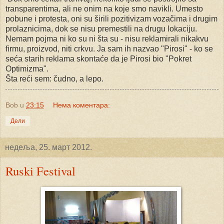
transparentima, ali ne onim na koje smo navikli. Umesto
pobune i protesta, oni su širili pozitivizam vozačima i drugim
prolaznicima, dok se nisu premestili na drugu lokaciju.
Nemam pojma ni ko su ni šta su - nisu reklamirali nikakvu
firmu, proizvod, niti crkvu. Ja sam ih nazvao "Pirosi" - ko se
seća starih reklama skontaće da je Pirosi bio "Pokret
Optimizma".
Šta reći sem: čudno, a lepo.
Bob
u
23:15
Нема коментара:
Дели
недеља, 25. март 2012.
Ruski Festival