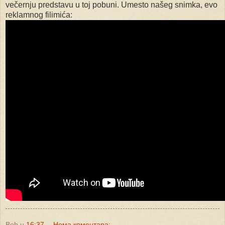
večernju predstavu u toj pobuni. Umesto našeg snimka, evo
reklamnog filimića:
Bob
u
16:37
Нема коментара: