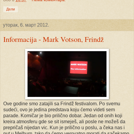
Дели
уторак, 6. март 2012.
Informacija - Mark Votson, Frindž
Ove godine smo zatajili sa Frindž festivalom. Po svemu
sudeći, ovo je jedina predstava koju ćemo videti sem
parade. Komičar je bio prilično dobar. Jedan od onih koji
kreira atmosferu gde se sit ismeješ, ali posle ne možeš da
prepričaš nijedan vic. Kun je prilično u poslu, a čeka nas i
put u Melburn, tako da ćemo verovatno morati da sačekamo