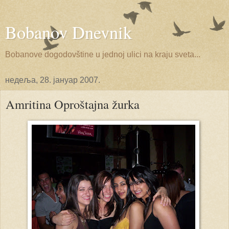
Bobanov Dnevnik
Bobanove dogodovštine u jednoj ulici na kraju sveta...
недеља, 28. јануар 2007.
Amritina Oproštajna žurka