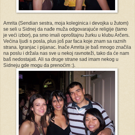
Amrita (Sendian sestra, moja koleginica i devojka u žutom)
se seli u Sidnej da nađe muža odgovarajuće religije (tamo
je veći izbor), pa smo imali oproštajnu žurku u klubu Arčers.
Većina ljudi s posla, plus još par faca koje znam sa raznih
strana. Igranjac i pijanac. Inače Amrita je baš mnogo značila
na poslu i držala nas sve u nekoj ravnoteži, tako da će nam
baš nedostajati. Ali sa druge strane sad imam nekog u
Sidneju gde mogu da prenoćim :).