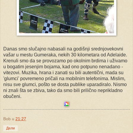
Danas smo slučajno nabasali na godišnji srednjovekovni
vašar u mestu Gumeraka, nekih 30 kilometara od Adelaide.
Krenuli smo da se provozamo po okolnim brdima i uživamo
u bogatim jesenjim bojama, kad ono potpuno nenadano -
vitezovi. Muzika, hrana i zanati su bili autentični, mada su
'glumci' povremeno pričali na mobilnim telefonima. Mislim,
nisu sve glumci, pošto se dosta publike uparadiralo. Nismo
ni znali šta se zbiva, tako da smo bili prilično neprikladno
obučeni.
Bob
u
21:27
Дели