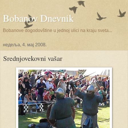
Bobanov Dnevnik
Bobanove dogodovštine u jednoj ulici na kraju sveta...
недеља, 4. мај 2008.
Srednjovekovni vašar