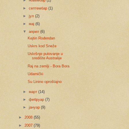
►
новембар
(1)
►
септембар
(1)
►
јул
(2)
►
мај
(6)
▼
април
(6)
Kejtin Rođendan
Uskrs kod Sneže
Uskršnje putovanje u
središte Australije
Raj na zemlji - Bora Bora
Udarnički
Su Linino oproštajno
►
март
(14)
►
фебруар
(7)
►
јануар
(9)
►
2008
(55)
►
2007
(79)