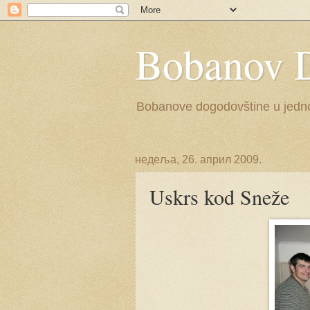
Bobanov 
Bobanove dogodovštine u jednoj 
недеља, 26. април 2009.
Uskrs kod Sneže