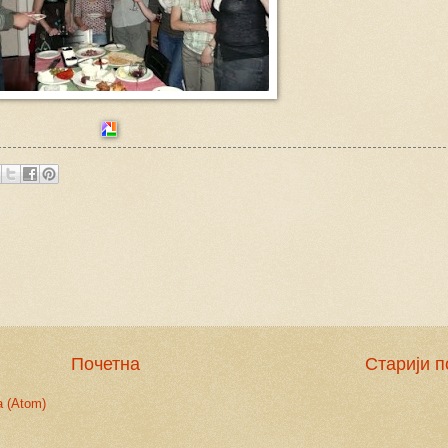
Почетна
Старији п
 (Atom)