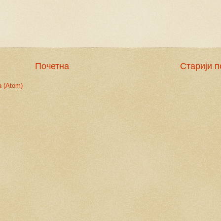
Почетна
Старији п
 (Atom)