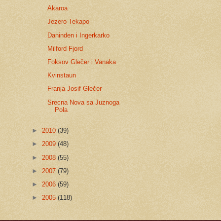
Akaroa
Jezero Tekapo
Daninden i Ingerkarko
Milford Fjord
Foksov Glečer i Vanaka
Kvinstaun
Franja Josif Glečer
Srecna Nova sa Juznoga
Pola
►
2010
(39)
►
2009
(48)
►
2008
(55)
►
2007
(79)
►
2006
(59)
►
2005
(118)