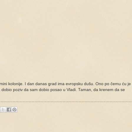
 mini kolonije. I dan danas grad ima evropsku dušu. Ono po čemu ću je
a dobio poziv da sam dobio posao u Vladi. Taman, da krenem da se