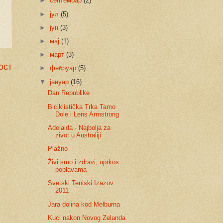
►
септембар
(2)
►
јул
(5)
►
јун
(3)
►
мај
(1)
►
март
(3)
ост
►
фебруар
(5)
▼
јануар
(16)
Dan Republike
Biciklistička Trka Tamo
Dole i Lens Armstrong
Adelaida - Najbolja za
zivot u Australiji
Plažno
Živi smo i zdravi, uprkos
poplavama
Svetski Teniski Izazov
2011
Jara dolina kod Melburna
Kuci nakon Novog Zelanda