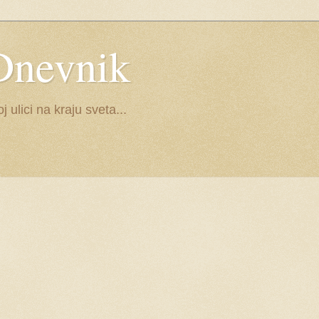
Dnevnik
ulici na kraju sveta...