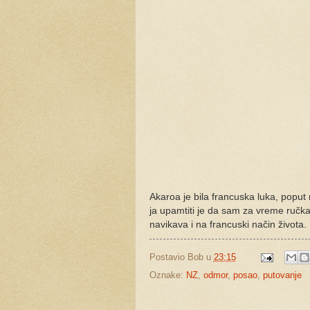
Akaroa je bila francuska luka, poput
ja upamtiti je da sam za vreme ručk
navikava i na francuski način života.
Postavio
Bob
u
23:15
Oznake:
NZ
,
odmor
,
posao
,
putovanje