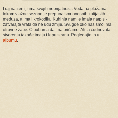
I raj na zemlji ima svojih neprijatnosti. Voda na plažama
tokom vlažne sezone je prepuna smrtonosnih kutijastih
meduza, a ima i krokodila. Kuhinja nam je imala natpis -
zatvarajte vrata da ne uđu zmije. Svugde oko nas smo imali
otrovne žabe. O bubama da i na pričamo. Ali ta čudnovata
stvorenja takođe imaju i lepu stranu. Pogledajte ih u
albumu
.