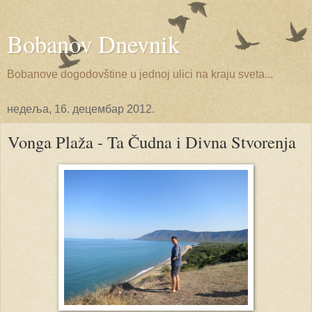
Bobanov Dnevnik
Bobanove dogodovštine u jednoj ulici na kraju sveta...
недеља, 16. децембар 2012.
Vonga Plaža - Ta Čudna i Divna Stvorenja