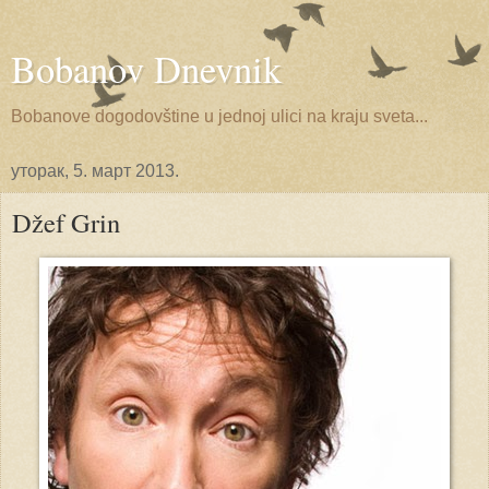
Bobanov Dnevnik
Bobanove dogodovštine u jednoj ulici na kraju sveta...
уторак, 5. март 2013.
Džef Grin