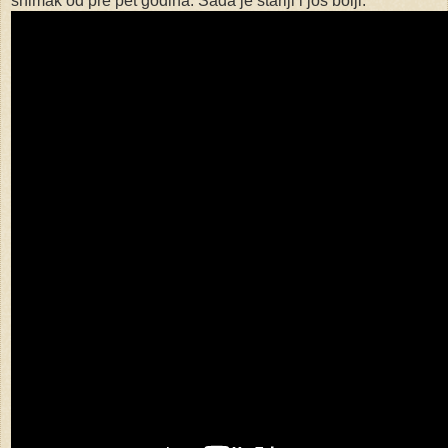
snimak od pre pet godina. Sada je stariji i još bolji.