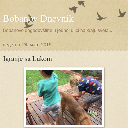
Bobanov Dnevnik
Bobanove dogodovštine u jednoj ulici na kraju sveta...
недеља, 24. март 2019.
Igranje sa Lukom