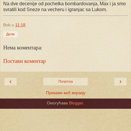
Na dve decenije od pochetka bombardovanja, Max i ja smo
svratili kod Sneze na vecheru i igranjac sa Lukom.
Bob
u
11:18
Дели
Нема коментара:
Постави коментар
‹
›
Почетна
Прикажи веб верзију
Омогућава
Blogger
.