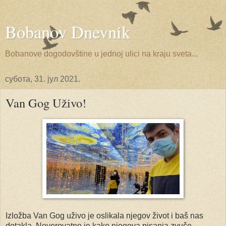
Bobanov Dnevnik
Bobanove dogodovštine u jednoj ulici na kraju sveta...
субота, 31. јул 2021.
Van Gog Uživo!
Izložba Van Gog uživo je oslikala njegov život i baš nas
dotakla. Neverovatno je kako njegova pisanja zvuče