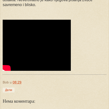
savremeno i blisko.
Bob
u
08:29
Дели
Нема коментара: