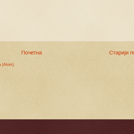
Почетна
Старији п
 (Atom)