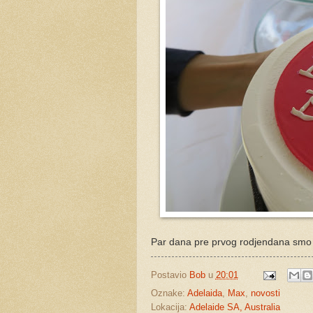
Par dana pre prvog rodjendana smo ga
Postavio
Bob
u
20:01
Oznake:
Adelaida
,
Max
,
novosti
Lokacija:
Adelaide SA, Australia