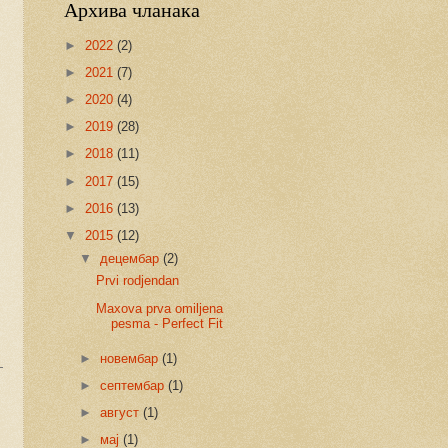
Архива чланака
►
2022
(2)
►
2021
(7)
►
2020
(4)
►
2019
(28)
►
2018
(11)
►
2017
(15)
►
2016
(13)
▼
2015
(12)
▼
децембар
(2)
Prvi rodjendan
Maxova prva omiljena
pesma - Perfect Fit
►
новембар
(1)
►
септембар
(1)
►
август
(1)
►
мај
(1)